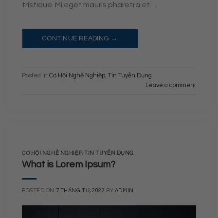
tristique. Mi eget mauris pharetra et….
CONTINUE READING
→
Posted in
Cơ Hội Nghề Nghiệp
,
Tin Tuyển Dụng
Leave a comment
CƠ HỘI NGHỀ NGHIỆP
,
TIN TUYỂN DỤNG
What is Lorem Ipsum?
POSTED ON
7 THÁNG TƯ, 2022
BY
ADMIN