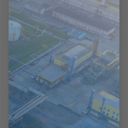
Lorem ipsum dolor sit amet, consectetur
adipiscing elit, sed do eiusmod tempor incididunt
ut labore et dolore magna aliqua. Nisl tincidunt
eget nullam non. Quis hendrerit dolor magna
eget est lorem ipsum dolor sit. Volutpat odio
facilisis mauris sit amet massa. Commodo odio
aenean sed adipiscing diam donec adipiscing
tristique. Mi eget mauris pharetra et….
CONTINUE READING
→