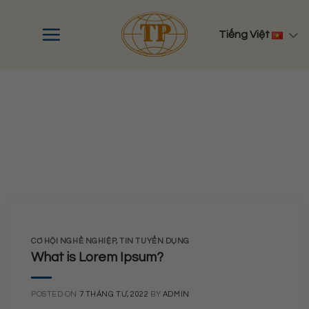
Skip
to
Tiếng Việt
content
CƠ HỘI NGHỀ NGHIỆP
CƠ HỘI NGHỀ NGHIỆP
,
TIN TUYỂN DỤNG
What is Lorem Ipsum?
POSTED ON
7 THÁNG TƯ, 2022
BY
ADMIN