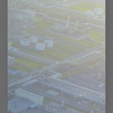
CONTINUE READING
→
Posted in
Cơ Hội Nghề Nghiệp
,
Văn Hóa Doanh Nghiệp
Leave a comment
CƠ HỘI NGHỀ NGHIỆP
,
VĂN HÓA DOANH NGHIỆP
What is Lorem Ipsum?
POSTED ON
7 THÁNG TƯ, 2022
BY
ADMIN