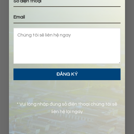
Lorem ipsum dolor sit amet, consectetur
adipiscing elit, sed do eiusmod tempor incididunt
ut labore et dolore magna aliqua. Nisl tincidunt
eget nullam non. Quis hendrerit dolor magna
eget est lorem ipsum dolor sit. Volutpat odio
facilisis mauris sit amet massa. Commodo odio
* Vui lòng nhập đúng số điện thoại chúng tôi sẽ
aenean sed adipiscing diam donec adipiscing
liên hệ lại ngay
tristique. Mi eget mauris pharetra et….