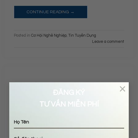
CONTINUE READING
→
Posted in
Cơ Hội Nghề Nghiệp
,
Tin Tuyển Dụng
Leave a comment
×
CƠ HỘI NGHỀ NGHIỆP
,
VĂN HÓA DOANH NGHIỆP
What is Lorem Ipsum?
ĐĂNG KÝ
TƯ VẤN MIỄN PHÍ
POSTED ON
7 THÁNG TƯ, 2022
BY
ADMIN