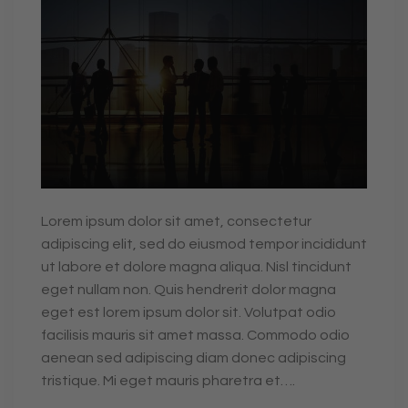
Lorem ipsum dolor sit amet, consectetur
adipiscing elit, sed do eiusmod tempor incididunt
ut labore et dolore magna aliqua. Nisl tincidunt
eget nullam non. Quis hendrerit dolor magna
eget est lorem ipsum dolor sit. Volutpat odio
facilisis mauris sit amet massa. Commodo odio
aenean sed adipiscing diam donec adipiscing
tristique. Mi eget mauris pharetra et….