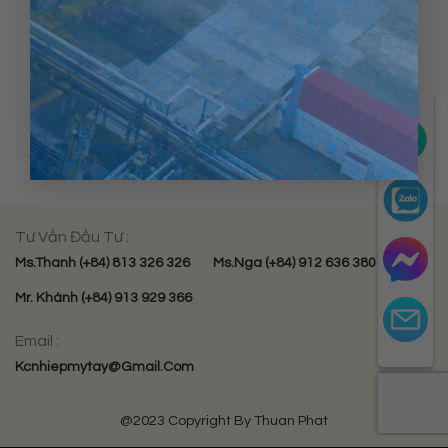
Posted in
Cơ Hội Nghề Nghiệp
,
Văn Hóa Doanh Nghiệp
Leave a comment
Tư Vấn Đầu Tư :
Ms.Thanh (+84) 813 326 326
Ms.Nga (+84) 912 636 380
Mr. Khánh (+84) 913 929 366
Email :
Kcnhiepmytay@gmail.com
@2023 Copyright By Thuan Phat